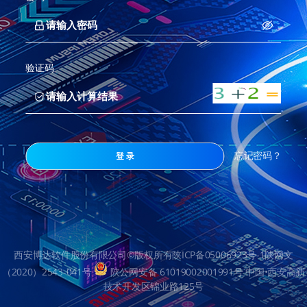
验证码
忘记密码？
登 录
西安博达软件股份有限公司©版权所有
陕ICP备05006923号-1陕网文
（2020）2543-041号
陕公网安备 61019002001991号
中国•西安高新
技术开发区锦业路125号